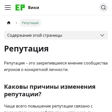
Вики
Репутация
Содержание этой страницы
Репутация
Репутация – это закрепившееся мнение сообщества
игроков о конкретной личности.
Каковы причины изменения
репутации?
Чаще всего повышение репутации связано с